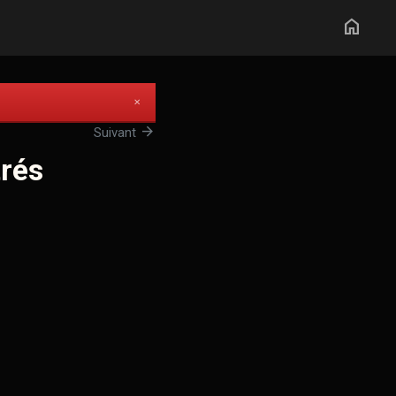
home
✕
arrow_forward
Suivant
rés