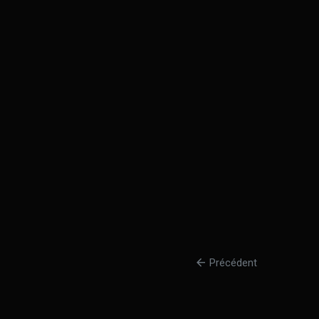
arrow_back
Précédent