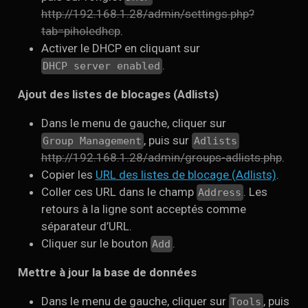
http://192.168.1.28/admin/settings.php?
tab=piholedhcp
.
Activer le DHCP en cliquant sur
.
DHCP server enabled
Ajout des listes de blocages (Adlists)
Dans le menu de gauche, cliquer sur
, puis sur
Group Management
Adlists
http://192.168.1.28/admin/groups-adlists.php
.
Copier les
URL des listes de blocage (Adlists)
.
Coller ces URL dans le champ
. Les
Address
retours à la ligne sont acceptés comme
séparateur d’URL.
Cliquer sur le bouton
.
Add
Mettre à jour la base de données
Dans le menu de gauche, cliquer sur
, puis
Tools