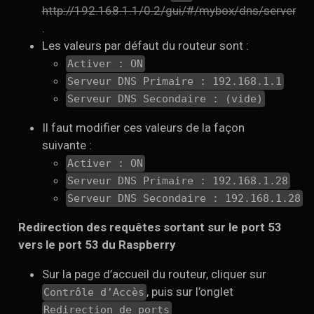
http://192.168.1.1/0.2/gui/#/mybox/dns/server
.
Les valeurs par défaut du routeur sont :
Activer : ON
Serveur DNS Primaire : 192.168.1.1
Serveur DNS Secondaire : (vide)
Il faut modifier ces valeurs de la façon
suivante :
Activer : ON
Serveur DNS Primaire : 192.168.1.28
Serveur DNS Secondaire : 192.168.1.28
Redirection des requêtes sortant sur le port 53
vers le port 53 du Raspberry
Sur la page d’accueil du routeur, cliquer sur
, puis sur l’onglet
Contrôle d’Accès
Redirection de ports