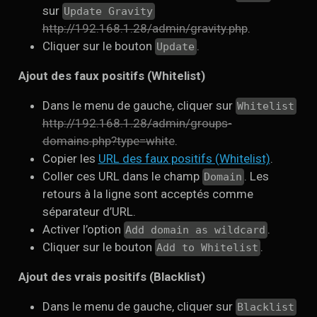
sur
Update Gravity
http://192.168.1.28/admin/gravity.php
.
Cliquer sur le bouton
.
Update
Ajout des faux positifs (Whitelist)
Dans le menu de gauche, cliquer sur
Whitelist
http://192.168.1.28/admin/groups-
domains.php?type=white
.
Copier les
URL des faux positifs (Whitelist)
.
Coller ces URL dans le champ
. Les
Domain
retours à la ligne sont acceptés comme
séparateur d’URL.
Activer l’option
.
Add domain as wildcard
Cliquer sur le bouton
.
Add to Whitelist
Ajout des vrais positifs (Blacklist)
Dans le menu de gauche, cliquer sur
Blacklist