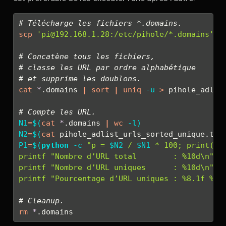
# Télécharge les fichiers *.domains.
scp
'pi@192.168.1.28:/etc/pihole/*.domains'
 .
# Concatène tous les fichiers,
# classe les URL par ordre alphabétique
# et supprime les doublons.
cat
*
.domains 
|
sort
|
uniq
-u
>
 pihole_adlis
# Compte les URL.
N1
=
$(
cat
*
.domains 
|
wc
-l
)
N2
=
$(
cat
 pihole_adlist_urls_sorted_unique.txt
P1
=
$(
python
-c
"p = 
$N2
 / 
$N1
 * 100; print(p)
printf
"Nombre d’URL total        : %10d\n"
$
printf
"Nombre d’URL uniques      : %10d\n"
$
printf
"Pourcentage d’URL uniques : %8.1f %%\
# Cleanup.
rm
*
.domains