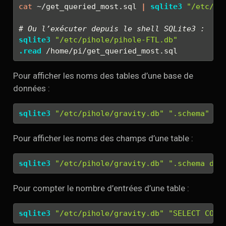
cat
 ~/get_queried_most.sql 
|
sqlite3
"/etc/pi
# Ou l’exécuter depuis le shell SQLite3 :
sqlite3
"/etc/pihole/pihole-FTL.db"
.read
 /home/pi/get_queried_most.sql
Pour afficher les noms des tables d’une base de
données :
sqlite3
"/etc/pihole/gravity.db"
".schema"
Pour afficher les noms des champs d’une table :
sqlite3
"/etc/pihole/gravity.db"
".schema dom
Pour compter le nombre d’entrées d’une table :
sqlite3
"/etc/pihole/gravity.db"
"SELECT COUN