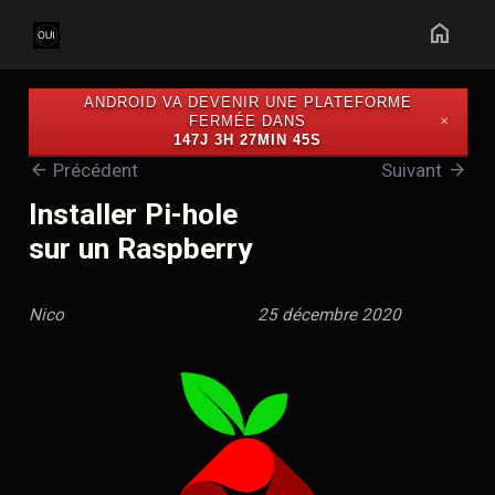
home
ANDROID VA DEVENIR UNE PLATEFORME
FERMÉE DANS
✕
147J 3H 27MIN 45S
arrow_back
arrow_forward
Précédent
Suivant
Installer Pi-hole
sur un Raspberry
Nico
25 décembre 2020