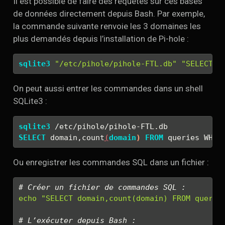
Il est possible de faire des requêtes sur ces bases
de données directement depuis Bash. Par exemple,
la commande suivante renvoie les 3 domaines les
plus demandés depuis l’installation de Pi-hole :
sqlite3
"/etc/pihole/pihole-FTL.db"
"SELECT d
On peut aussi entrer les commandes dans un shell
SQLite3 :
sqlite3
 /etc/pihole/pihole-FTL.db
SELECT
 domain,count
(
domain
)
FROM
 queries WHER
Ou enregistrer les commandes SQL dans un fichier :
# Créer un fichier de commandes SQL :
echo
"SELECT domain,count(domain) FROM querie
# L’exécuter depuis Bash :