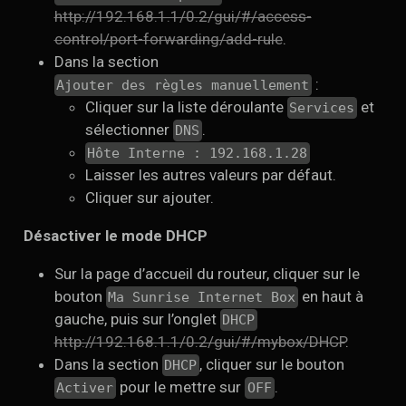
http://192.168.1.1/0.2/gui/#/access-
control/port-forwarding/add-rule
.
Dans la section
:
Ajouter des règles manuellement
Cliquer sur la liste déroulante
et
Services
sélectionner
.
DNS
Hôte Interne : 192.168.1.28
Laisser les autres valeurs par défaut.
Cliquer sur ajouter.
Désactiver le mode DHCP
Sur la page d’accueil du routeur, cliquer sur le
bouton
en haut à
Ma Sunrise Internet Box
gauche, puis sur l’onglet
DHCP
http://192.168.1.1/0.2/gui/#/mybox/DHCP
.
Dans la section
, cliquer sur le bouton
DHCP
pour le mettre sur
.
Activer
OFF