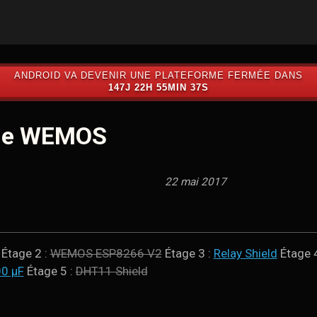
ANDROID VA DEVENIR UNE PLATEFORME FERMÉE DANS
147J 22H 55MIN 36S
de WEMOS
22 mai 2017
Étage 2 :
WEMOS ESP8266 V2
Étage 3 :
Relay Shield
Étage 
0 µF
Étage 5 :
DHT11 Shield