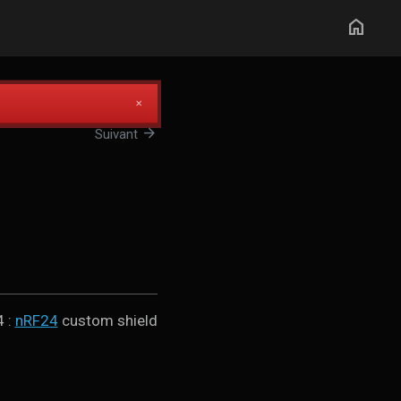
home
✕
arrow_forward
Suivant
4 :
nRF24
custom shield