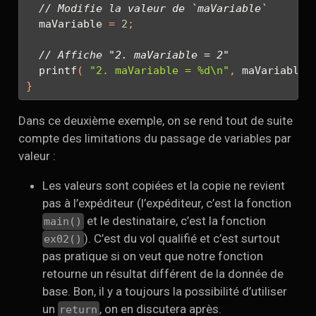
// Modifie la valeur de `maVariable`
  maVariable 
=
2
;
// Affiche "2. maVariable = 2"
  printf
(
"2. maVariable = 
%d\n
"
,
 maVariable 
}
Dans ce deuxième exemple, on se rend tout de suite
compte des limitations du passage de variables par
valeur :
Les valeurs sont copiées et la copie ne revient
pas à l’expéditeur (l’expéditeur, c’est la fonction
et le destinataire, c’est la fonction
main()
). C’est du vol qualifié et c’est surtout
ex02()
pas pratique si on veut que notre fonction
retourne un résultat différent de la donnée de
base. Bon, il y a toujours la possibilité d’utiliser
un
, on en discutera après.
return