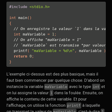
#include 
<stdio.h>
int
 main
()
{
// On enregistre la valeur `1` dans la vari
int
 maVariable 
=
1
;
// On affiche "maVariable = 1"
// `maVariable` est transmise *par valeur* 
  printf
(
"maVariable = 
%d\n
"
,
 maVariable 
);
return
0
;
}
L’exemple ci-dessus est des plus basique, mais il
faut bien commencer par quelque chose. D’abord on
instancie la variable
avec le type
et
maVariable
int
on lui assigne la valeur
dans la foulée. Ensuite, on
1
affiche le contenu de cette variable. Et pour
l’affichage, on utilise la fonction
à laquelle
printf
on transmet la
valeur
de
, c’est-à-dire
maVariable
1