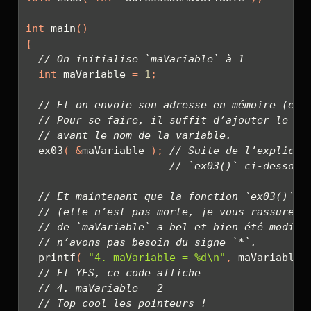
int
 main
()
{
// On initialise `maVariable` à 1
int
 maVariable 
=
1
;
// Et on envoie son adresse en mémoire (et 
// Pour se faire, il suffit d’ajouter le ca
// avant le nom de la variable.
  ex03
(
&
maVariable 
);
// Suite de l’explicat
// `ex03()` ci-dessous
// Et maintenant que la fonction `ex03()` a
// (elle n’est pas morte, je vous rassure),
// de `maVariable` a bel et bien été modifi
// n’avons pas besoin du signe `*`.
  printf
(
"4. maVariable = 
%d\n
"
,
 maVariable 
// Et YES, ce code affiche
// 4. maVariable = 2
// Top cool les pointeurs !