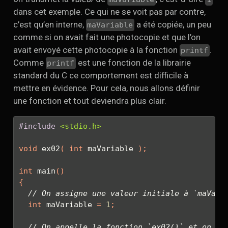
dans cet exemple. Ce qui ne se voit pas par contre,
c’est qu’en interne,
a été copiée, un peu
maVariable
comme si on avait fait une photocopie et que l’on
avait envoyé cette photocopie à la fonction
.
printf
Comme
est une fonction de la librairie
printf
standard du C ce comportement est difficile à
mettre en évidence. Pour cela, nous allons définir
une fonction et tout deviendra plus clair.
#include 
<stdio.h>
void
 ex02
(
int
 maVariable 
);
int
 main
()
{
// On assigne une valeur initiale à `maVari
int
 maVariable 
=
1
;
// On appelle la fonction `ex02()` et on lu