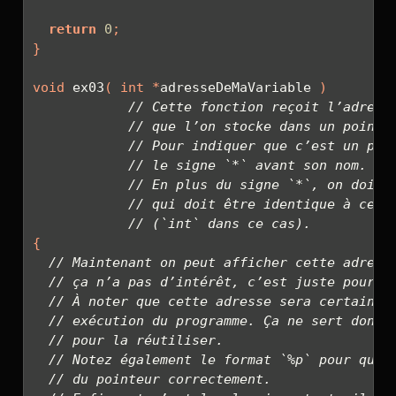
return
0
;
}
void
 ex03
(
int
*
adresseDeMaVariable 
)
// Cette fonction reçoit l’adress
// que l’on stocke dans un pointe
// Pour indiquer que c’est un poi
// le signe `*` avant son nom.
// En plus du signe `*`, on doit 
// qui doit être identique à celu
// (`int` dans ce cas).
{
// Maintenant on peut afficher cette adress
// ça n’a pas d’intérêt, c’est juste pour m
// À noter que cette adresse sera certainem
// exécution du programme. Ça ne sert donc 
// pour la réutiliser.
// Notez également le format `%p` pour que 
// du pointeur correctement.