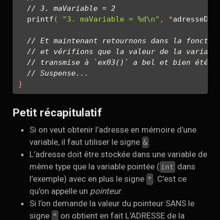
// 3. maVariable = 2
  printf
(
"3. maVariable = 
%d\n
"
,
*
adresseDeM
// Et maintenant retournons dans la fonctio
// et vérifions que la valeur de la variabl
// transmise à `ex03()` a bel et bien été m
// Suspense...
}
Petit récapitulatif
Si on veut obtenir l’adresse en mémoire d’une
variable, il faut utiliser le signe
.
&
L’adresse doit être stockée dans une variable de
même type que la variable pointée (
dans
int
l’exemple) avec en plus le signe
. C’est ce
*
qu’on appelle un
pointeur
.
Si l’on demande la valeur du pointeur SANS le
signe
on obtient en fait L’ADRESSE de la
*