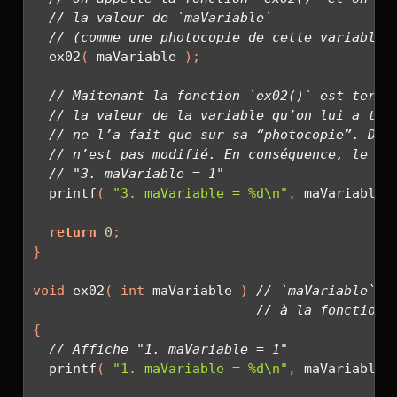
// la valeur de `maVariable`
// (comme une photocopie de cette variable)
  ex02
(
 maVariable 
);
// Maitenant la fonction `ex02()` est termi
// la valeur de la variable qu’on lui a tra
// ne l’a fait que sur sa “photocopie”. Don
// n’est pas modifié. En conséquence, le co
// "3. maVariable = 1"
  printf
(
"3. maVariable = 
%d\n
"
,
 maVariable 
return
0
;
}
void
 ex02
(
int
 maVariable 
)
// `maVariable` e
// à la fonction 
{
// Affiche "1. maVariable = 1"
  printf
(
"1. maVariable = 
%d\n
"
,
 maVariable 