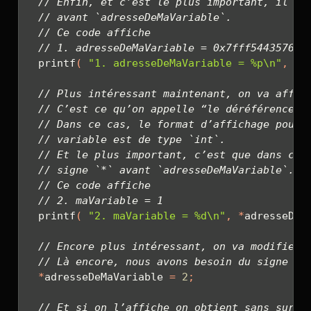
// Enfin, et c’est le plus important, il n’
// avant `adresseDeMaVariable`.
// Ce code affiche
// 1. adresseDeMaVariable = 0x7fff54435768
  printf
(
"1. adresseDeMaVariable = 
%p\n
"
,
 ad
// Plus intéressant maintenant, on va affic
// C’est ce qu’on appelle “le déréférenceme
// Dans ce cas, le format d’affichage pour 
// variable est de type `int`.
// Et le plus important, c’est que dans ce 
// signe `*` avant `adresseDeMaVariable`.
// Ce code affiche
// 2. maVariable = 1
  printf
(
"2. maVariable = 
%d\n
"
,
*
adresseDeM
// Encore plus intéressant, on va modifier 
// Là encore, nous avons besoin du signe `*
*
adresseDeMaVariable 
=
2
;
// Et si on l’affiche on obtient sans surpr