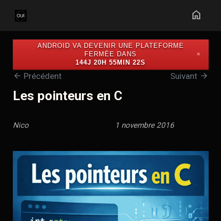
home
ANDROID VA DEVENIR UNE PLATEFORME
FERMÉE DANS
✕
144J 20H 55MIN 21S
arrow_back
arrow_forward
Précédent
Suivant
Les pointeurs en C
Nico
1 novembre 2016