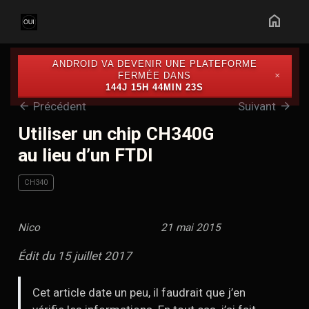
home
ANDROID VA DEVENIR UNE PLATEFORME
FERMÉE DANS
✕
144J 15H 44MIN 22S
arrow_back
arrow_forward
Précédent
Suivant
Utiliser un chip CH340G
au lieu d’un FTDI
CH340
Nico
21 mai 2015
Édit du 15 juillet 2017
Cet article date un peu, il faudrait que j’en