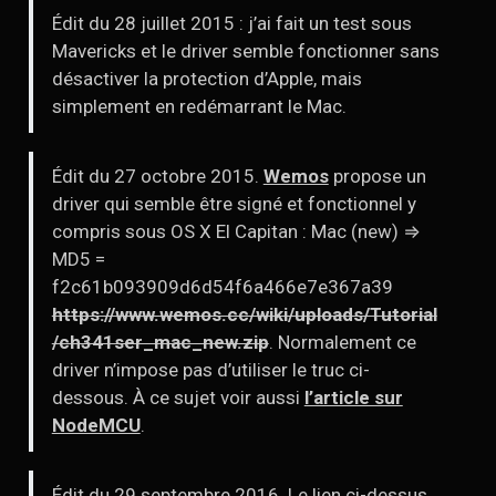
Édit du 28 juillet 2015 : j’ai fait un test sous
Mavericks et le driver semble fonctionner sans
désactiver la protection d’Apple, mais
simplement en redémarrant le Mac.
Édit du 27 octobre 2015.
Wemos
propose un
driver qui semble être signé et fonctionnel y
compris sous OS X El Capitan : Mac (new) ⇒
MD5 =
f2c61b093909d6d54f6a466e7e367a39
https://www.wemos.cc/wiki/uploads/Tutorial
/ch341ser_mac_new.zip
. Normalement ce
driver n’impose pas d’utiliser le truc ci-
dessous. À ce sujet voir aussi
l’article sur
NodeMCU
.
Édit du 29 septembre 2016. Le lien ci-dessus