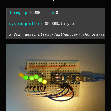
ioreg
-p
 IOUSB 
-l
-w
 0
system_profiler
 SPUSBDataType
# Voir aussi https://github.com/jlhonora/lsus