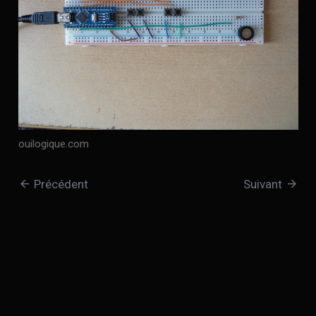
ouilogique.com
arrow_back
arrow_forward
Précédent
Suivant