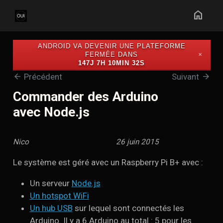
home
ANDROID VA DEVENIR UNE PLATEFORME
FERMÉE DANS
✕
147J 7H 10MIN 32S
arrow_back
arrow_forward
Précédent
Suivant
Commander des Arduino
avec Node.js
Nico
26 juin 2015
Le système est géré avec un Raspberry Pi B+ avec :
Un serveur
Node.js
Un hotspot WiFi
Un hub USB
sur lequel sont connectés les
Arduino. Il y a 6 Arduino au total : 5 pour les